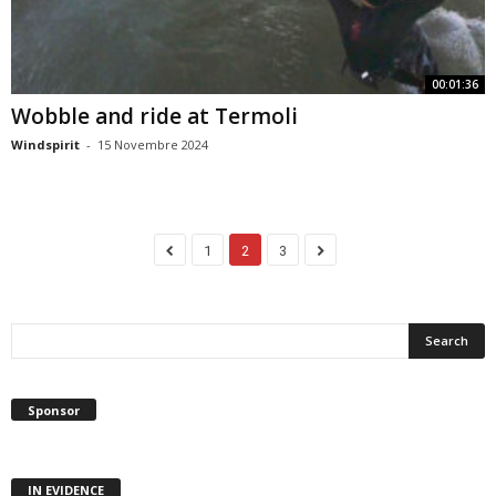
00:01:36
Wobble and ride at Termoli
Windspirit
-
15 Novembre 2024
1
2
3
Sponsor
IN EVIDENCE