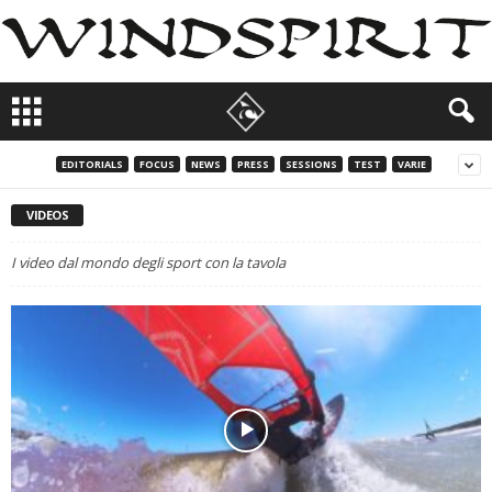
EDITORIALS
FOCUS
NEWS
PRESS
SESSIONS
TEST
VARIE
VIDEOS
I video dal mondo degli sport con la tavola