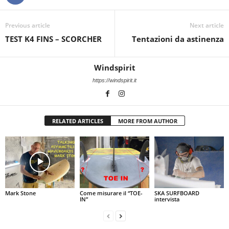
Previous article
Next article
TEST K4 FINS – SCORCHER
Tentazioni da astinenza
Windspirit
https://windspirit.it
RELATED ARTICLES
MORE FROM AUTHOR
Mark Stone
Come misurare il “TOE-
SKA SURFBOARD
IN”
intervista