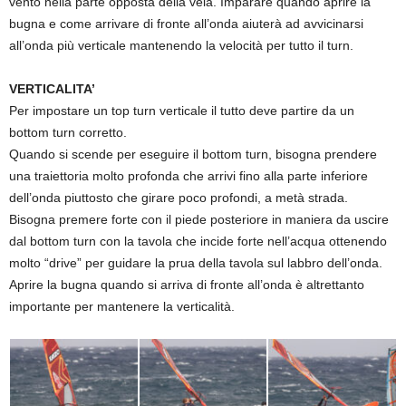
vento nella parte opposta della vela. Imparare quando aprire la
bugna e come arrivare di fronte all’onda aiuterà ad avvicinarsi
all’onda più verticale mantenendo la velocità per tutto il turn.
VERTICALITA’
Per impostare un top turn verticale il tutto deve partire da un
bottom turn corretto.
Quando si scende per eseguire il bottom turn, bisogna prendere
una traiettoria molto profonda che arrivi fino alla parte inferiore
dell’onda piuttosto che girare poco profondi, a metà strada.
Bisogna premere forte con il piede posteriore in maniera da uscire
dal bottom turn con la tavola che incide forte nell’acqua ottenendo
molto “drive” per guidare la prua della tavola sul labbro dell’onda.
Aprire la bugna quando si arriva di fronte all’onda è altrettanto
importante per mantenere la verticalità.