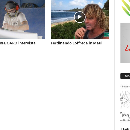
RFBOARD intervista
Ferdinando Loffreda in Maui
Mos
Il Fet