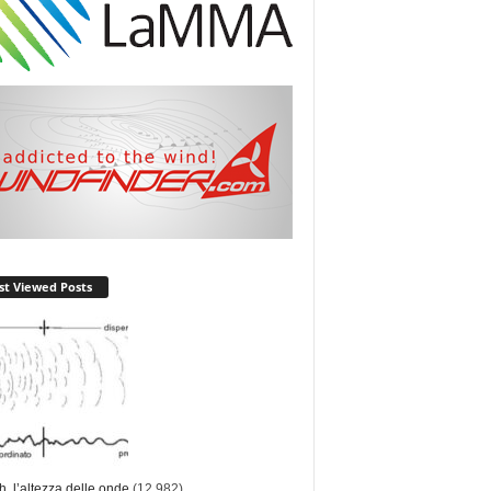
t Viewed Posts
ch, l’altezza delle onde
(12.982)