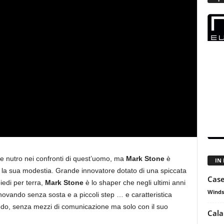
e nutro nei confronti di quest’uomo, ma
Mark Stone
è
IN
la sua modestia. Grande innovatore dotato di una spiccata
Case
iedi per terra,
Mark Stone
è lo shaper che negli ultimi anni
Winds
innovando senza sosta e a piccoli step … e caratteristica
edo, senza mezzi di comunicazione ma solo con il suo
Cala