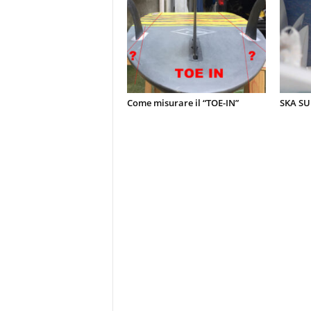
Come misurare il “TOE-IN”
SKA SU