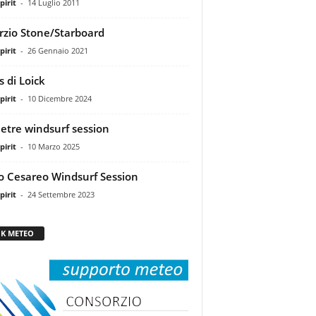
pirit
-
14 Luglio 2011
rzio Stone/Starboard
pirit
-
26 Gennaio 2021
ls di Loick
pirit
-
10 Dicembre 2024
ietre windsurf session
pirit
-
10 Marzo 2025
o Cesareo Windsurf Session
pirit
-
24 Settembre 2023
NK METEO