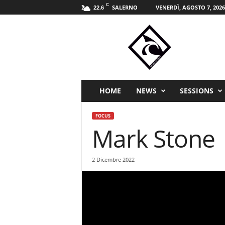
C
SALERNO
VENERDÌ, AGOSTO 7, 2026
22.6
W
i
n
d
s
p
i
HOME
NEWS
SESSIONS
r
i
FOCUS
t
Mark Stone
s
p
o
2 Dicembre 2022
r
t
m
a
g
a
z