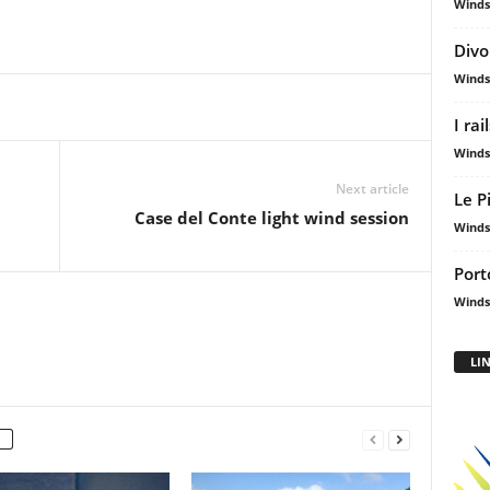
Winds
Divo
Winds
I rai
Winds
Next article
Le P
Case del Conte light wind session
Winds
Port
Winds
LI