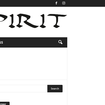
SS
onsor