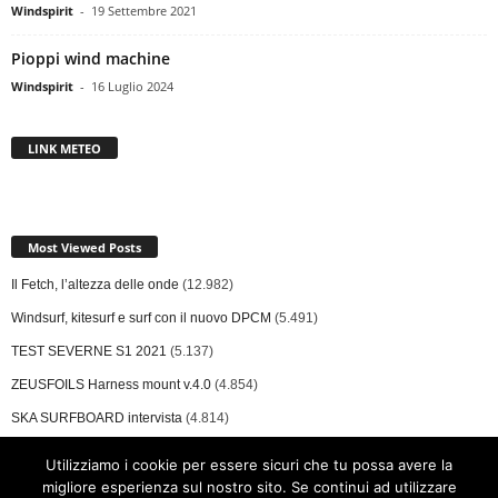
Windspirit
-
19 Settembre 2021
Pioppi wind machine
Windspirit
-
16 Luglio 2024
LINK METEO
Most Viewed Posts
Il Fetch, l’altezza delle onde
(12.982)
Windsurf, kitesurf e surf con il nuovo DPCM
(5.491)
TEST SEVERNE S1 2021
(5.137)
ZEUSFOILS Harness mount v.4.0
(4.854)
SKA SURFBOARD intervista
(4.814)
Utilizziamo i cookie per essere sicuri che tu possa avere la
migliore esperienza sul nostro sito. Se continui ad utilizzare