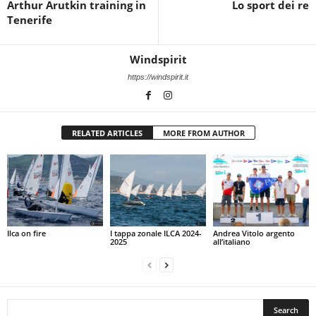
Arthur Arutkin training in
Lo sport dei re
Tenerife
Windspirit
https://windspirit.it
RELATED ARTICLES
MORE FROM AUTHOR
Ilca on fire
I tappa zonale ILCA 2024-
Andrea Vitolo argento
2025
all’italiano