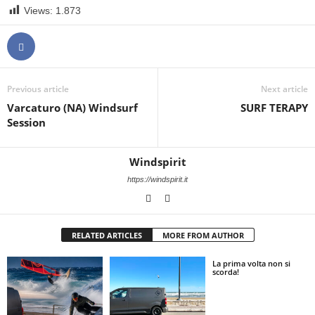
Views:
1.873
Previous article
Next article
Varcaturo (NA) Windsurf
SURF TERAPY
Session
Windspirit
https://windspirit.it
RELATED ARTICLES
MORE FROM AUTHOR
La prima volta non si
scorda!