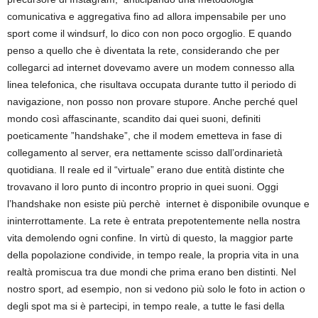
comunicativa e aggregativa fino ad allora impensabile per uno
sport come il windsurf, lo dico con non poco orgoglio. E quando
penso a quello che è diventata la rete, considerando che per
collegarci ad internet dovevamo avere un modem connesso alla
linea telefonica, che risultava occupata durante tutto il periodo di
navigazione, non posso non provare stupore. Anche perché quel
mondo così affascinante, scandito dai quei suoni, definiti
poeticamente ”handshake”, che il modem emetteva in fase di
collegamento al server, era nettamente scisso dall’ordinarietà
quotidiana. Il reale ed il “virtuale” erano due entità distinte che
trovavano il loro punto di incontro proprio in quei suoni. Oggi
l’handshake non esiste più perchè internet è disponibile ovunque e
ininterrottamente. La rete è entrata prepotentemente nella nostra
vita demolendo ogni confine. In virtù di questo, la maggior parte
della popolazione condivide, in tempo reale, la propria vita in una
realtà promiscua tra due mondi che prima erano ben distinti. Nel
nostro sport, ad esempio, non si vedono più solo le foto in action o
degli spot ma si è partecipi, in tempo reale, a tutte le fasi della