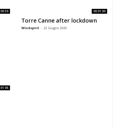
:00:59
00:01:00
Torre Canne after lockdown
Windspirit
-
22 Giugno 2020
:01:06