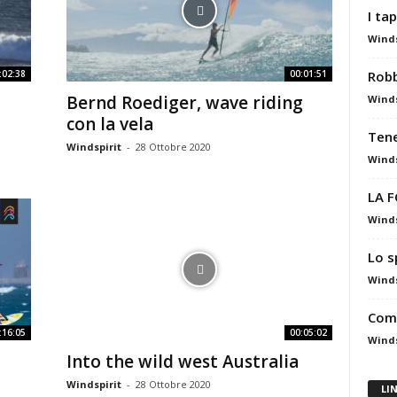
I ta
Winds
Robb
:02:38
00:01:51
Bernd Roediger, wave riding
Winds
con la vela
Tene
Windspirit
-
28 Ottobre 2020
Winds
LA 
Winds
Lo s
Winds
Come
:16:05
00:05:02
Winds
Into the wild west Australia
Windspirit
-
28 Ottobre 2020
LI