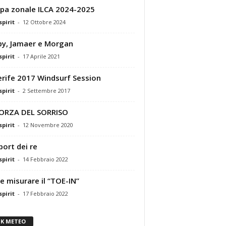
ppa zonale ILCA 2024-2025
pirit
-
12 Ottobre 2024
y, Jamaer e Morgan
pirit
-
17 Aprile 2021
rife 2017 Windsurf Session
pirit
-
2 Settembre 2017
FORZA DEL SORRISO
pirit
-
12 Novembre 2020
port dei re
pirit
-
14 Febbraio 2022
 misurare il “TOE-IN”
pirit
-
17 Febbraio 2022
NK METEO