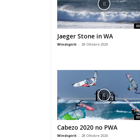
i
n
e
00
Jaeger Stone in WA
Windspirit
-
28 Ottobre 2020
00
Cabezo 2020 no PWA
Windspirit
-
28 Ottobre 2020