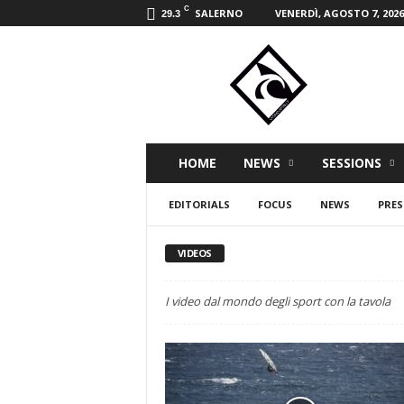
C
SALERNO
VENERDÌ, AGOSTO 7, 2026
29.3
W
i
n
d
s
p
i
HOME
NEWS
SESSIONS
r
i
EDITORIALS
FOCUS
NEWS
PRES
t
s
p
VIDEOS
o
r
I video dal mondo degli sport con la tavola
t
m
a
g
a
z