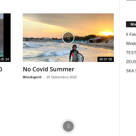
Mo
Il Fet
Winds
TEST
:05:24
00:01:00
ZEUS
0
No Covid Summer
SKA 
Windspirit
-
29 Settembre 2020