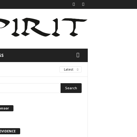
SS
Latest
onsor
 EVIDENCE