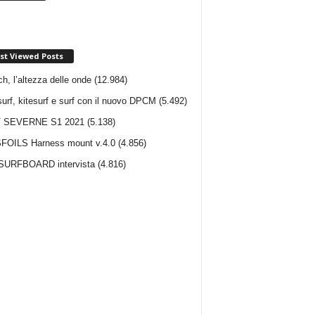
st Viewed Posts
ch, l’altezza delle onde
(12.984)
urf, kitesurf e surf con il nuovo DPCM
(5.492)
 SEVERNE S1 2021
(5.138)
FOILS Harness mount v.4.0
(4.856)
SURFBOARD intervista
(4.816)