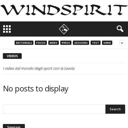
EDITORIALS
FOCUS
NEWS
PRESS
SESSIONS
TEST
VARIE
VIDEOS
I video dal mondo degli sport con la tavola
No posts to display
Sponsor