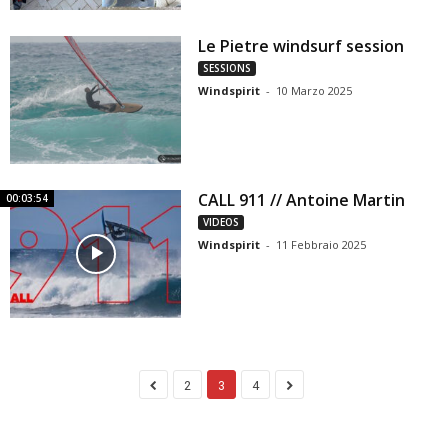
Le Pietre windsurf session
SESSIONS
Windspirit
-
10 Marzo 2025
CALL 911 // Antoine Martin
00:03:54
VIDEOS
Windspirit
-
11 Febbraio 2025
2
3
4