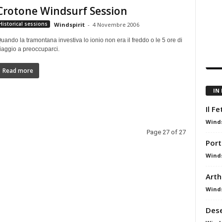
Crotone Windsurf Session
Historical sessions
Windspirit
-
4 Novembre 2006
uando la tramontana investiva lo ionio non era il freddo o le 5 ore di
iaggio a preoccuparci.
Read more
IN
Il F
Winds
Page 27 of 27
Port
Winds
Arth
Winds
Dese