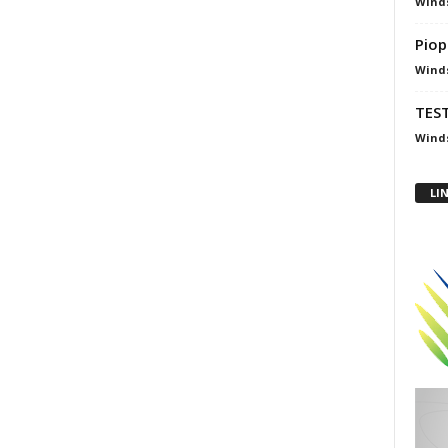
Winds
Piop
Winds
TEST
Winds
LI