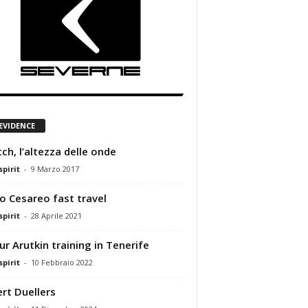
 EVIDENCE
etch, l’altezza delle onde
pirit
-
9 Marzo 2017
o Cesareo fast travel
pirit
-
28 Aprile 2021
ur Arutkin training in Tenerife
pirit
-
10 Febbraio 2022
rt Duellers