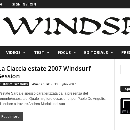
6
SIGN IN / JOIN
VIDEOS
TEST
FOCUS
EDITORIALS
PRE
La Ciaccia estate 2007 Windsurf
Session
Historical sessions
Windspirit
-
30 Luglio 2007
Sp
'estate Sarda è spesso caratterizzata dalla presenza del
onente/maestrale. Quale migliore occasione, per Paolo De Angelis,
i andare a trovare Andrea Mariotti nel suo...
Read more