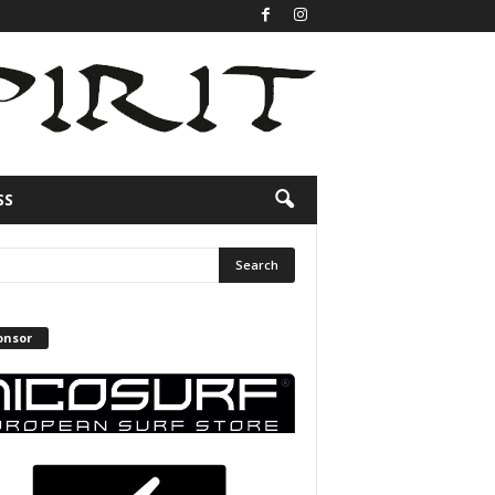
SS
onsor