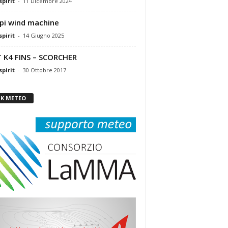
pirit
-
11 Dicembre 2024
pi wind machine
pirit
-
14 Giugno 2025
 K4 FINS – SCORCHER
pirit
-
30 Ottobre 2017
NK METEO