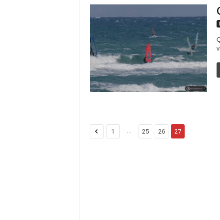
Q
v
...
1
25
26
27