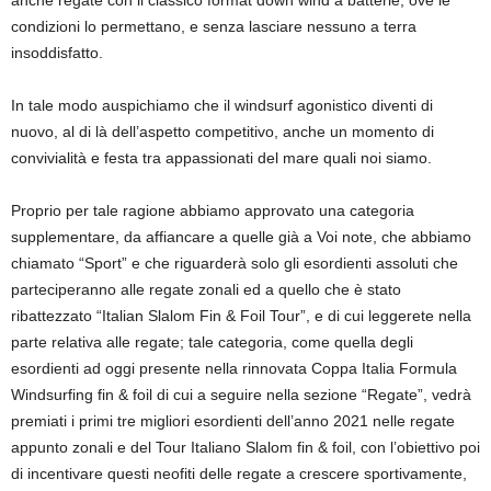
anche regate con il classico format down wind a batterie, ove le
condizioni lo permettano, e senza lasciare nessuno a terra
insoddisfatto.
In tale modo auspichiamo che il windsurf agonistico diventi di
nuovo, al di là dell’aspetto competitivo, anche un momento di
convivialità e festa tra appassionati del mare quali noi siamo.
Proprio per tale ragione abbiamo approvato una categoria
supplementare, da affiancare a quelle già a Voi note, che abbiamo
chiamato “Sport” e che riguarderà solo gli esordienti assoluti che
parteciperanno alle regate zonali ed a quello che è stato
ribattezzato “Italian Slalom Fin & Foil Tour”, e di cui leggerete nella
parte relativa alle regate; tale categoria, come quella degli
esordienti ad oggi presente nella rinnovata Coppa Italia Formula
Windsurfing fin & foil di cui a seguire nella sezione “Regate”, vedrà
premiati i primi tre migliori esordienti dell’anno 2021 nelle regate
appunto zonali e del Tour Italiano Slalom fin & foil, con l’obiettivo poi
di incentivare questi neofiti delle regate a crescere sportivamente,