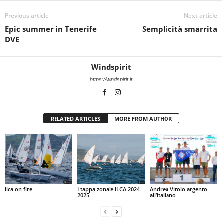
Previous article
Next article
Epic summer in Tenerife
Semplicità smarrita
DVE
Windspirit
https://windspirit.it
RELATED ARTICLES
MORE FROM AUTHOR
Ilca on fire
I tappa zonale ILCA 2024-
Andrea Vitolo argento
2025
all’italiano