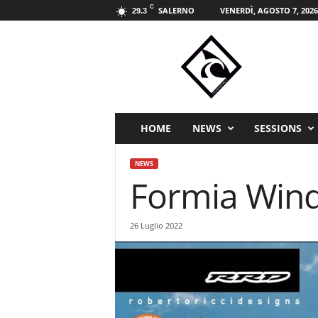
C
SALERNO
VENERDÌ, AGOSTO 7, 2026
29.3
W
i
n
d
s
p
i
HOME
NEWS
SESSIONS
r
i
NEWS
t
Formia Wind
s
p
o
26 Luglio 2022
r
t
m
a
g
a
z