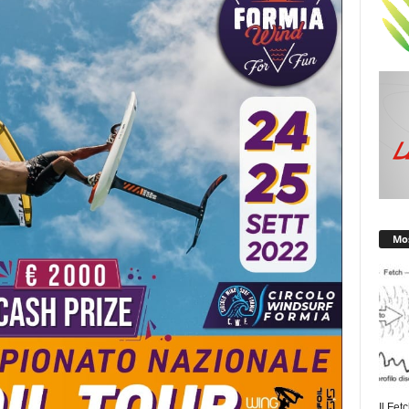
Mos
Il Fet