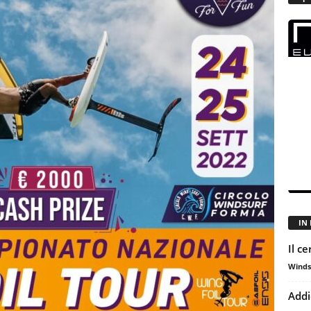
IN
Il c
Winds
Addi