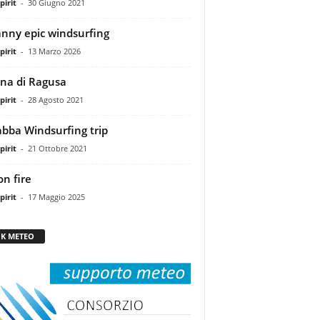
pirit
-
30 Giugno 2021
anny epic windsurfing
pirit
-
13 Marzo 2026
na di Ragusa
pirit
-
28 Agosto 2021
bba Windsurfing trip
pirit
-
21 Ottobre 2021
on fire
pirit
-
17 Maggio 2025
NK METEO