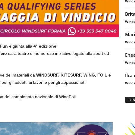
Winds
Brit
Winds
Mari
Winds
 Fun
è giunta alla
4° edizione
.
icio
sarà teatro di numerose iniziative legate allo sport ed
Enea
Winds
Ilca 
ve dei materiali da
WINDSURF, KITESURF, WING, FOIL e
per gli addetti ai lavori e per gli appassionati.
Winds
pa del campionato nazionale di WingFoil.
LI