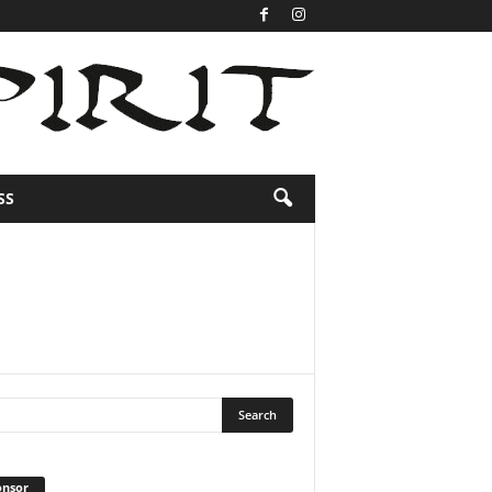
SS
onsor