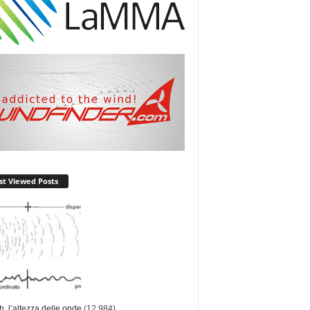
t Viewed Posts
ch, l’altezza delle onde
(12.984)