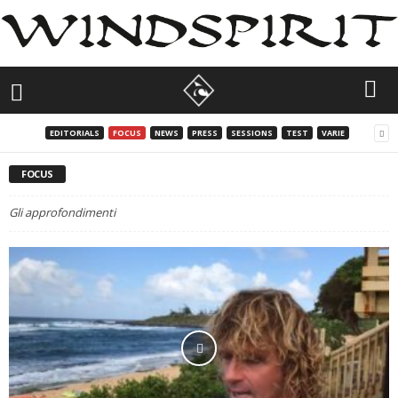
EDITORIALS
FOCUS
NEWS
PRESS
SESSIONS
TEST
VARIE
FOCUS
Gli approfondimenti