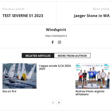
Previous article
Next article
TEST SEVERNE S1 2023
Jaeger Stone in WA
Windspirit
https://windspirit.it
RELATED ARTICLES
MORE FROM AUTHOR
I tappa zonale ILCA 2024-
2025
Ilca on fire
Andrea Vitolo argento
all’italiano