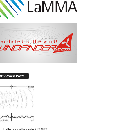
t Viewed Posts
ch, l’altezza delle onde
(12.982)