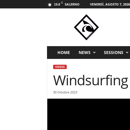
C
SALERNO
VENERDÌ, AGOSTO 7, 2026
19.8
W
i
n
d
s
p
i
HOME
NEWS
SESSIONS
r
i
VIDEOS
t
Windsurfing
s
p
o
30 Ottobre 2023
r
t
m
a
g
a
z