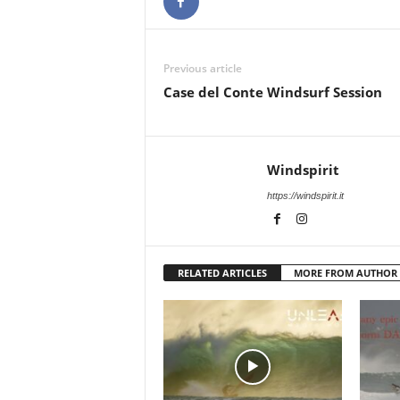
Previous article
Case del Conte Windsurf Session
Windspirit
https://windspirit.it
RELATED ARTICLES
MORE FROM AUTHOR