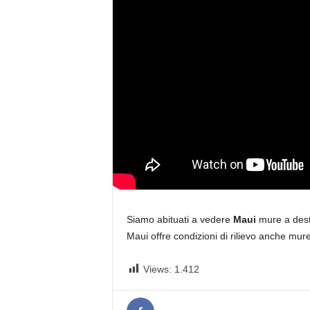
i
n
e
Siamo abituati a vedere
Maui
mure a dest
Maui offre condizioni di rilievo anche mure
Views:
1.412