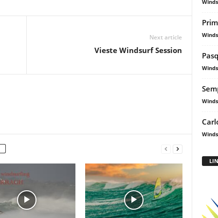
Winds
Prim
Winds
Next article
Vieste Windsurf Session
Pasq
Winds
Semp
Winds
Carl
Winds
LI