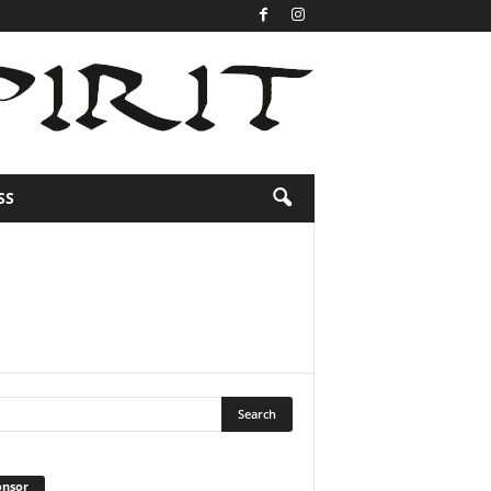
SS
onsor