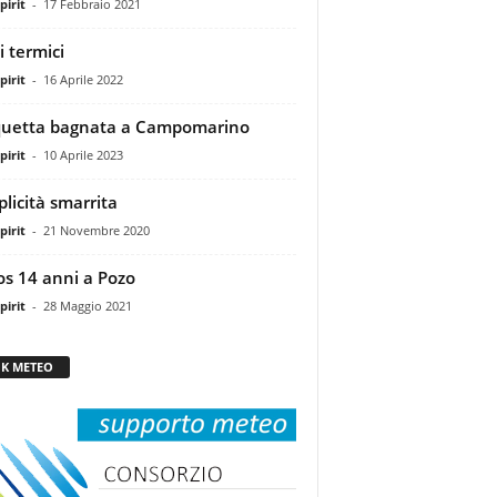
pirit
-
17 Febbraio 2021
i termici
pirit
-
16 Aprile 2022
uetta bagnata a Campomarino
pirit
-
10 Aprile 2023
licità smarrita
pirit
-
21 Novembre 2020
os 14 anni a Pozo
pirit
-
28 Maggio 2021
NK METEO