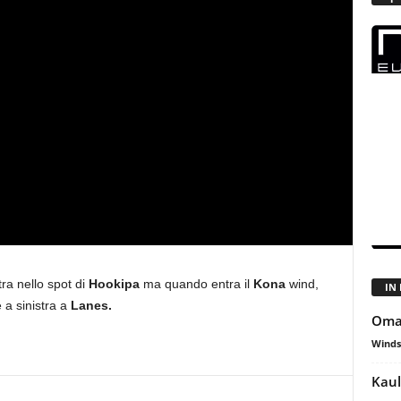
ra nello spot di
Hookipa
ma quando entra il
Kona
wind,
IN
 a sinistra a
Lanes.
Oman
Winds
Kauli