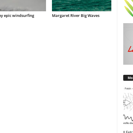
y epic windsurfing
Margaret River Big Waves
Mos
Il Fet