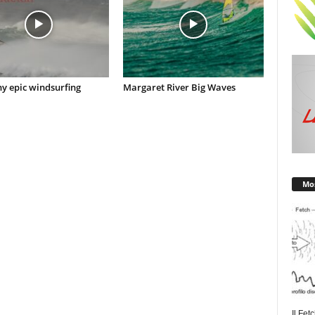
y epic windsurfing
Margaret River Big Waves
Mos
Il Fet