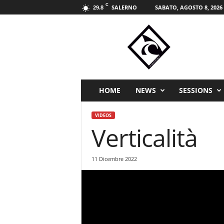
C
SALERNO
SABATO, AGOSTO 8, 2026
29.8
W
i
n
d
s
p
i
HOME
NEWS
SESSIONS
r
i
VIDEOS
t
Verticalità
s
p
o
11 Dicembre 2022
r
t
m
a
g
a
z