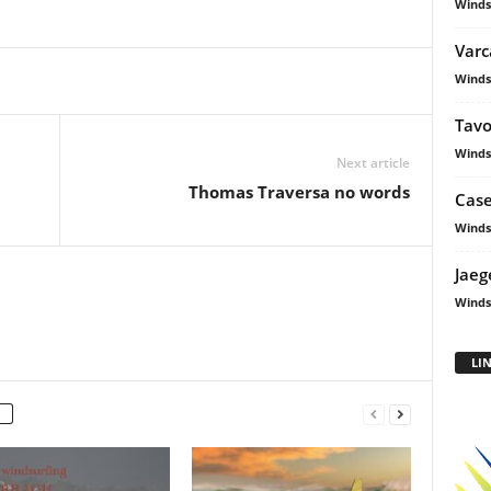
Winds
Varc
Winds
Tavo
Winds
Next article
Thomas Traversa no words
Case
Winds
Jaege
Winds
LI