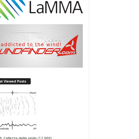
t Viewed Posts
ch, l’altezza delle onde
(12.988)