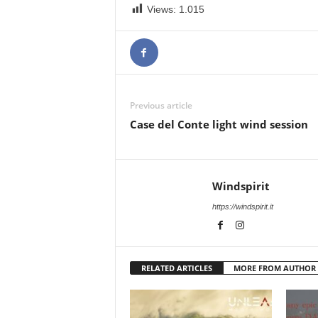
Views:
1.015
Previous article
Case del Conte light wind session
Windspirit
https://windspirit.it
RELATED ARTICLES
MORE FROM AUTHOR