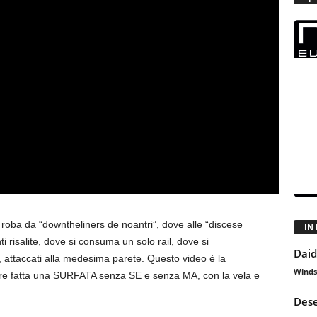
 è roba da “downtheliners de noantri”, dove alle “discese
IN
 risalite, dove si consuma un solo rail, dove si
Daid
 attaccati alla medesima parete. Questo video è la
Winds
e fatta una SURFATA senza SE e senza MA, con la vela e
Dese