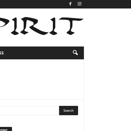
SS
onsor