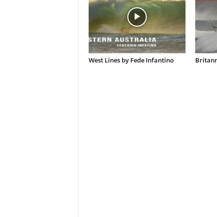
West Lines by Fede Infantino
Britann