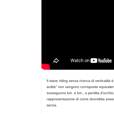
i
n
e
Il wave riding senza ricerca di verticalità
ardite” non vengono corrisposte equivalenti
susseguono km. e km., a perdita d’occhio,
rappresentazione di come dovrebbe esser
senza.