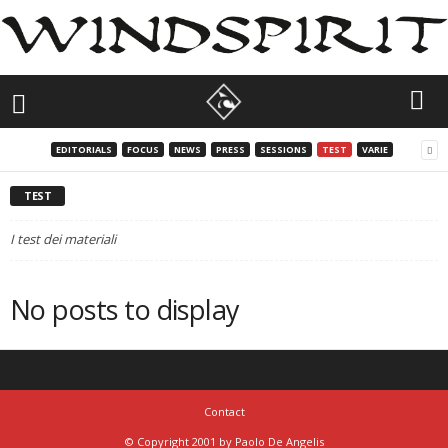
EDITORIALS
FOCUS
NEWS
PRESS
SESSIONS
TEST
VARIE
TEST
I test dei materiali
No posts to display
Contact
© Copyright 2001 by Paolo De Angelis