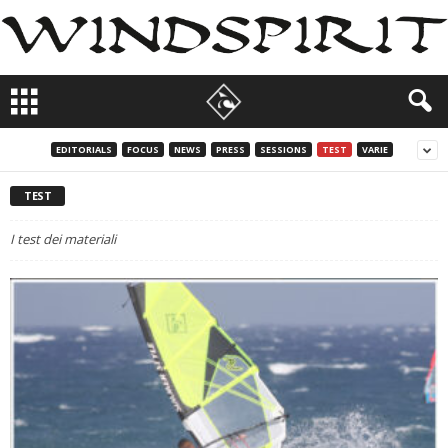
EDITORIALS
FOCUS
NEWS
PRESS
SESSIONS
TEST
VARIE
TEST
I test dei materiali