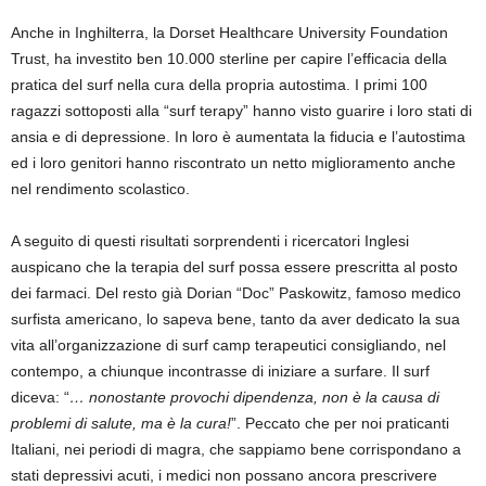
Anche in Inghilterra, la Dorset Healthcare University Foundation
Trust, ha investito ben 10.000 sterline per capire l’efficacia della
pratica del surf nella cura della propria autostima. I primi 100
ragazzi sottoposti alla “surf terapy” hanno visto guarire i loro stati di
ansia e di depressione. In loro è aumentata la fiducia e l’autostima
ed i loro genitori hanno riscontrato un netto miglioramento anche
nel rendimento scolastico.
A seguito di questi risultati sorprendenti i ricercatori Inglesi
auspicano che la terapia del surf possa essere prescritta al posto
dei farmaci. Del resto già Dorian “Doc” Paskowitz, famoso medico
surfista americano, lo sapeva bene, tanto da aver dedicato la sua
vita all’organizzazione di surf camp terapeutici consigliando, nel
contempo, a chiunque incontrasse di iniziare a surfare. Il surf
diceva: “
… nonostante provochi dipendenza, non è la causa di
problemi di salute, ma è la cura!
”. Peccato che per noi praticanti
Italiani, nei periodi di magra, che sappiamo bene corrispondano a
stati depressivi acuti, i medici non possano ancora prescrivere