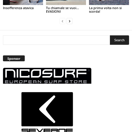
Insofferenza atavica
Tu chiamale se vuoi…
La prima volta non si
EVASIONI
scorda!
Sponsor