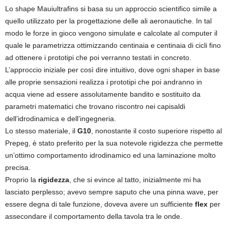
Lo shape Mauiultrafins si basa su un approccio scientifico simile a
quello utilizzato per la progettazione delle ali aeronautiche. In tal
modo le forze in gioco vengono simulate e calcolate al computer il
quale le parametrizza ottimizzando centinaia e centinaia di cicli fino
ad ottenere i prototipi che poi verranno testati in concreto.
L’approccio iniziale per così dire intuitivo, dove ogni shaper in base
alle proprie sensazioni realizza i prototipi che poi andranno in
acqua viene ad essere assolutamente bandito e sostituito da
parametri matematici che trovano riscontro nei capisaldi
dell’idrodinamica e dell’ingegneria.
Lo stesso materiale, il
G10
, nonostante il costo superiore rispetto al
Prepeg, è stato preferito per la sua notevole rigidezza che permette
un’ottimo comportamento idrodinamico ed una laminazione molto
precisa.
Proprio la
rigidezza
, che si evince al tatto, inizialmente mi ha
lasciato perplesso; avevo sempre saputo che una pinna wave, per
essere degna di tale funzione, doveva avere un sufficiente
flex
per
assecondare il comportamento della tavola tra le onde.